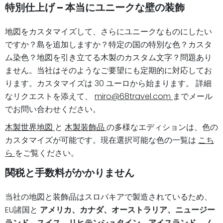
特別仕上げ – 本当にユニークな壁の装飾
地図をカスタマイズして、さらにユニークなものにしたい
ですか？島を追加しますか？特定の国の特別な色？カスタ
ム染色？地図を引き立てる木製のカスタム文字？問題あり
ません。当社はそのようなご要望にも定期的に対応してお
ります。カスタマイズは 30 ユーロから始まります。 詳細
なリクエストを添えて、
miro@68travel.com
までメール
でお問い合わせください。
木製世界地図
と
木製装飾品
の多様なエディションは、色の
カスタマイズが可能です。現在選択可能な色の一覧は
こち
ら
をご覧ください。
関税と手数料がかかりません
当社の地図と装飾品はスロバキアで製造されているため、
EU諸国と
アメリカ、カナダ、オーストラリア、ニュージー
ランド、スイス、リヒテンシュタイン、アイスランド、ノ