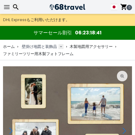
0
DHL Expressもご利用いただけます。
返品は30日間、木製マップやデコは90日間OK.
地図＆デコのオリジナルメーカー。
検索
サマーセール割引
06
23
18
40
ホーム
壁掛け地図と装飾品
木製地図用アクセサリー
ファミリーツリー用木製フォトフレーム
検索