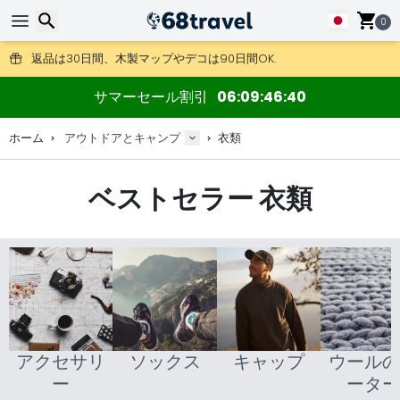
0
DHL Expressもご利用いただけます。
返品は30日間、木製マップやデコは90日間OK.
アウトドア用品やアクセサリーが超お得な価格！
検索
サマーセール割引
06
09
46
38
ホーム
アウトドアとキャンプ
衣類
ベストセラー 衣類
検索
アクセサリ
ソックス
キャップ
ウールの
ー
ーター