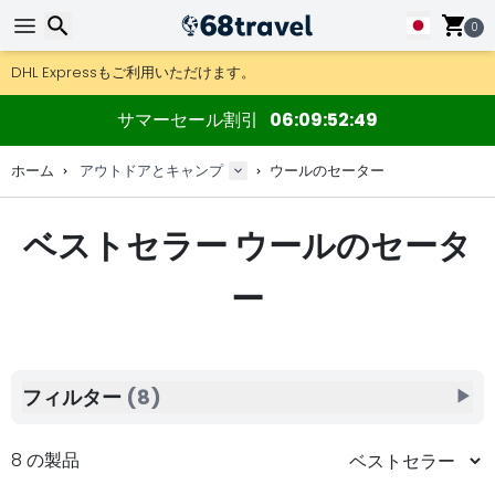
0
DHL Expressもご利用いただけます。
返品は30日間、木製マップやデコは90日間OK.
検索
アウトドア用品やアクセサリーが超お得な価格！
サマーセール割引
06
09
52
49
ホーム
アウトドアとキャンプ
ウールのセーター
ベストセラー ウールのセータ
検索
ー
フィルター
(8)
▶
8 の製品