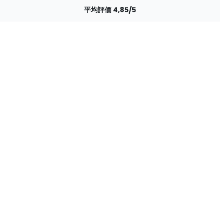
平均評価 4,85/5
ら 7400 以上のレビューをいただいています。 98% のお客様が当社を推薦
パーソナライズされたオーダー
オリジナル・メーカーであるため、パーソナライズされたオーダーを迅速に作成
私たちは冒険のために生きています
きです。リサイクルされた天然素材を使用し、プラスチックの使用量を減らすよう