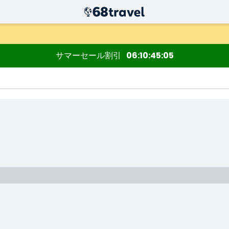
サマーセール割引
06
10
45
04
検索