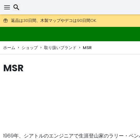
DHL Expressもご利用いただけます。
返品は30日間、木製マップやデコは90日間OK.
検索
ホーム
ショップ
取り扱いブランド
MSR
MSR
1969年、シアトルのエンジニアで生涯登山家のラリー・ペンバー