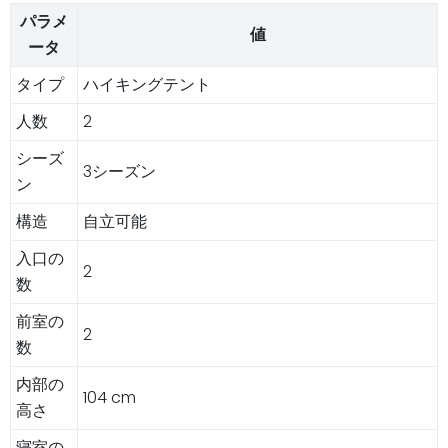
パラメ
値
ータ
タイプ
ハイキングテント
人数
2
シーズ
3シーズン
ン
構造
自立可能
入口の
2
数
前室の
2
数
内部の
104 cm
高さ
寝室の