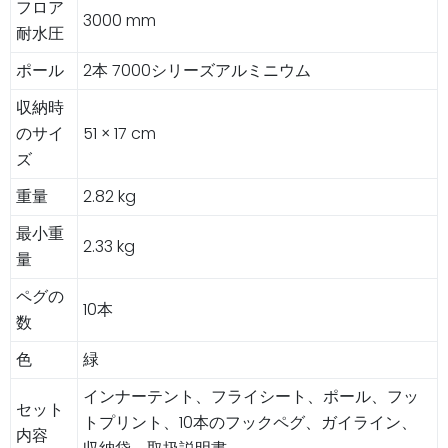
フロア
3000 mm
耐水圧
ポール
2本 7000シリーズアルミニウム
収納時
のサイ
51 × 17 cm
ズ
重量
2.82 kg
最小重
2.33 kg
量
ペグの
10本
数
色
緑
インナーテント、フライシート、ポール、フッ
セット
トプリント、10本のフックペグ、ガイライン、
内容