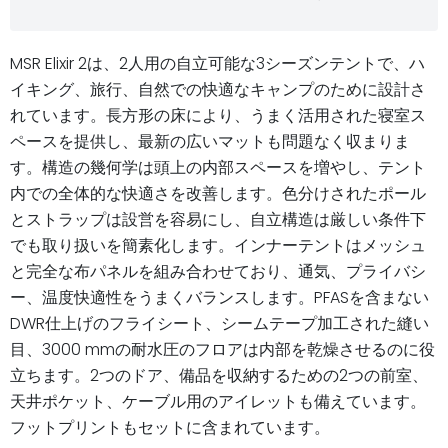
MSR Elixir 2は、2人用の自立可能な3シーズンテントで、ハ
イキング、旅行、自然での快適なキャンプのために設計さ
れています。長方形の床により、うまく活用された寝室ス
ペースを提供し、最新の広いマットも問題なく収まりま
す。構造の幾何学は頭上の内部スペースを増やし、テント
内での全体的な快適さを改善します。色分けされたポール
とストラップは設営を容易にし、自立構造は厳しい条件下
でも取り扱いを簡素化します。インナーテントはメッシュ
と完全な布パネルを組み合わせており、通気、プライバシ
ー、温度快適性をうまくバランスします。PFASを含まない
DWR仕上げのフライシート、シームテープ加工された縫い
目、3000 mmの耐水圧のフロアは内部を乾燥させるのに役
立ちます。2つのドア、備品を収納するための2つの前室、
天井ポケット、ケーブル用のアイレットも備えています。
フットプリントもセットに含まれています。