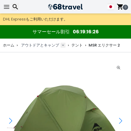
0
DHL Expressもご利用いただけます。
返品は30日間、木製マップやデコは90日間OK.
アウトドア用品やアクセサリーが超お得な価格！
検索
サマーセール割引
06
19
16
25
ホーム
アウトドアとキャンプ
テント
MSR エリクサー 2
検索