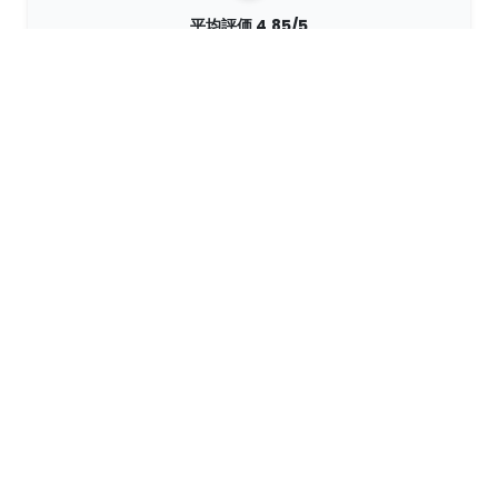
平均評価 4,85/5
世界中のお客様から 7400 以上のレビューをいただいていま
す。 98% のお客様が当社を推薦してくださいます。
パーソナライズされたオーダー
68travelはオリジナル・メーカーであるため、パーソナライズ
されたオーダーを迅速に作成することができます。
私たちは冒険のために生きています
68travelは旅行と探検が大好きです。リサイクルされた天然素
材を使用し、プラスチックの使用量を減らすよう努力していま
す。
世界中の68travel »