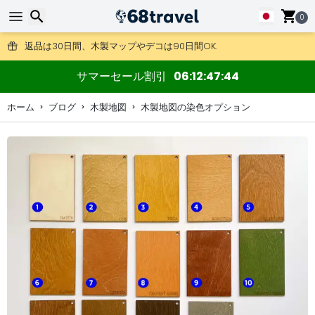
0
DHL Expressもご利用いただけます。
返品は30日間、木製マップやデコは90日間OK.
検索
サマーセール割引
06
12
47
43
ホーム
ブログ
木製地図
木製地図の染色オプション
検索