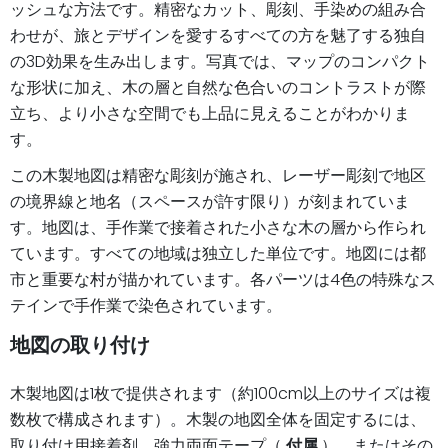
ッシュな方法です。精密なカット、彫刻、手染めの組み合
わせが、旅とデザインを愛するすべての方を魅了する独自
の3D効果を生み出します。写真では、マップのコンパクト
な形状に加え、木の層と自然な色合いのコントラストが際
立ち、より小さな空間でも上品に見えることがわかりま
す。
この木製地図は精密な彫刻が施され、レーザー彫刻で地区
の境界線と地名（スペースが許す限り）が刻まれていま
す。地図は、手作業で接着された小さな木の層から作られ
ています。すべての地域は独立した単位です。地図には都
市と重要な村が描かれています。各パーツは4色の特殊なス
テインで手作業で染色されています。
地図の取り付け
木製地図は1枚で提供されます（約100cm以上のサイズは複
数枚で構成されます）。木製の地図全体を固定するには、
取り付け用接着剤、強力両面テープ（
付属
）、またはその