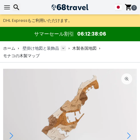
0
DHL Expressもご利用いただけます。
返品は30日間、木製マップやデコは90日間OK.
地図＆デコのオリジナルメーカー。
検索
サマーセール割引
06
12
38
05
ホーム
壁掛け地図と装飾品
木製各国地図
モナコの木製マップ
検索