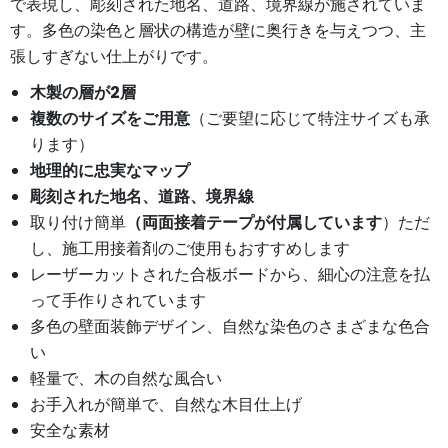
で表現し、彫刻された地名、道路、境界線が施されていま
す。多色の染色と層状の構造が壁に奥行きを与えつつ、主
張しすぎない仕上がりです。
木製の層が2層
複数のサイズをご用意
（ご要望に応じて特注サイズも承
ります）
地理的に忠実なマップ
彫刻された地名、道路、境界線
取り付け簡単
（両面接着テープが付属しています
）ただ
し、施工用接着剤のご使用もおすすめします
レーザーカットされた合板ボードから、細心の注意を払
って手作りされています
多色の壁面装飾デザイン、自然な染色のさまざまな色合
い
軽量で、木の自然な風合い
お手入れが簡単で、自然な木目仕上げ
安全な素材