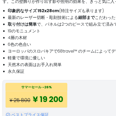
す。この壁飾りが作り出す影や照明の効果を、きっと気に入
印象的なサイズ 152x28cm
(特注サイズも承ります)
最新のレーザー切断・彫刻技術による
細部まで
こだわった
取り付けは簡単
で、パネルは2つのピースで組み立て済み
19のモニュメント
4層の木材
6色の色合い
ヨーロッパのスロバキアで68travel™️ のチームによ
軽量で環境に優しい
天然木の表面はお手入れ簡単
永久保証
サマーセール -26%
¥ 19 200
¥ 25 800
ベストプライス保証