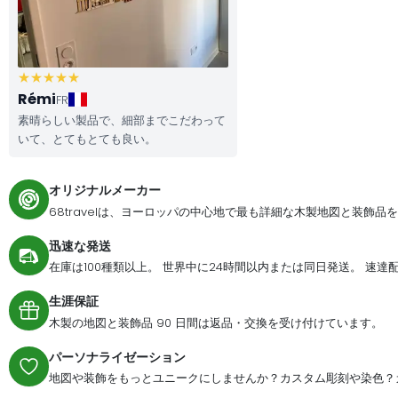
Rémi
FR
素晴らしい製品で、細部までこだわって
いて、とてもとても良い。
オリジナルメーカー
68travelは、ヨーロッパの中心地で最も詳細な木製地図と装飾品
迅速な発送
在庫は100種類以上。 世界中に24時間以内または同日発送。 速
生涯保証
木製の地図と装飾品 90 日間は返品・交換を受け付けています。
パーソナライゼーション
地図や装飾をもっとユニークにしませんか？カスタム彫刻や染色？