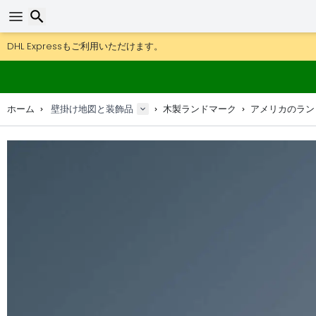
DHL Expressもご利用いただけます。
返品は30日間、木製マップやデコは90日間OK.
地図＆デコのオリジナルメーカー。
検索
ホーム
壁掛け地図と装飾品
木製ランドマーク
アメリカのラン