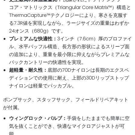
コア・マトリックス（Triangular Core Matrix™）構造と
ThermaCapture™テクノロジーにより、寒さを克服す
る7.3R値を実現しながら、ラージサイズの重量はわずか
24オンス（680g）です。
プレミアムな快適性：
3インチ（7.6cm）厚のプロファイ
ル、水平バッフル構造、長方形の形状によるスリープ面
の追加により、重量を最小限に抑えながらプレミアムな
バックカントリーの快適性を実現。
超軽量・耐久性：
底部の70Dナイロンは長期のエクスペ
ディションでの使用に耐え、上部の30Dリップストップ
ナイロンは軽量でパッカブル。
ポンプサック、スタッフサック、フィールドリペアキット
が付属。
ウィングロック・バルブ：
手袋をしたままでも簡単に空
気を抜くことができ、快適なマイクロアジャストが可
能。