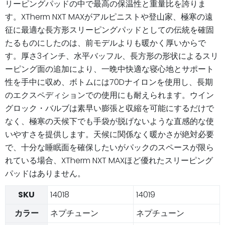
リーピングパッドの中で最高の保温性と重量比を誇りま
す。XTherm NXT MAXがアルピニストや登山家、極寒の遠
征に最適な長方形スリーピングパッドとしての伝統を確固
たるものにしたのは、前モデルよりも暖かく厚いからで
す。厚さ3インチ、水平バッフル、長方形の形状によるスリ
ーピング面の追加により、一晩中快適な寝心地とサポート
性を手中に収め、ボトムには70Dナイロンを使用し、長期
のエクスペディションでの使用にも耐えられます。ウイン
グロック・バルブは素早い膨張と収縮を可能にするだけで
なく、極寒の天候下でも手袋が脱げないような直感的な使
いやすさを提供します。天候に関係なく暖かさが絶対必要
で、十分な睡眠面を確保したいがパックのスペースが限ら
れている場合、XTherm NXT MAXほど優れたスリーピング
パッドはありません。
SKU
14018
14019
カラー
ネプチューン
ネプチューン