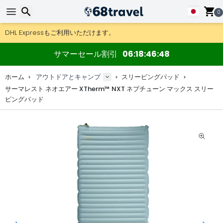
0
DHL Expressもご利用いただけます。
返品は30日間、木製マップやデコは90日間OK.
アウトドア用品やアクセサリーが超お得な価格！
検索
サマーセール割引
06
18
46
47
ホーム
アウトドアとキャンプ
スリーピングパッド
サーマレスト ネオエアー XTherm™ NXT ネプチューン マックス スリー
ピングパッド
検索