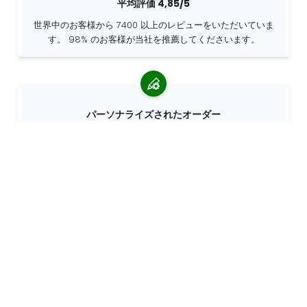
平均評価 4,85/5
世界中のお客様から 7400 以上のレビューをいただいていま
す。 98% のお客様が当社を推薦してくださいます。
パーソナライズされたオーダー
68travelはオリジナル・メーカーであるため、パーソナライズ
されたオーダーを迅速に作成することができます。
私たちは冒険のために生きています
68travelは旅行と探検が大好きです。リサイクルされた天然素
材を使用し、プラスチックの使用量を減らすよう努力していま
す。
世界中の68travel »