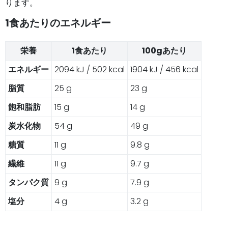
ります。
1食あたりのエネルギー
栄養
1食あたり
100gあたり
エネルギー
2094 kJ / 502 kcal
1904 kJ / 456 kcal
脂質
25 g
23 g
飽和脂肪
15 g
14 g
炭水化物
54 g
49 g
糖質
11 g
9.8 g
繊維
11 g
9.7 g
タンパク質
9 g
7.9 g
塩分
4 g
3.2 g