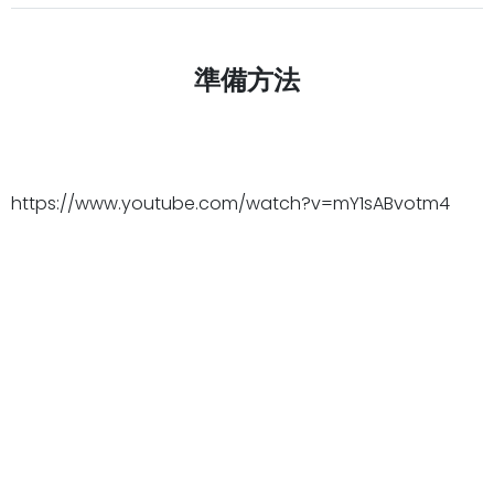
準備方法
https://www.youtube.com/watch?v=mY1sABvotm4