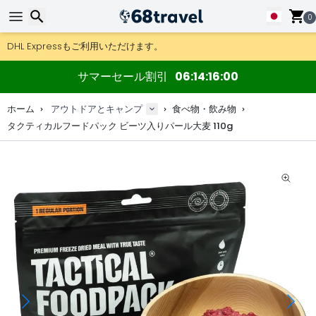
0
DHL Expressもご利用いただけます。
返品は30日間、木製マップやデコは90日間OK.
検索
アウトドア用品やアクセサリーが超お得な価格！
サマーセール割引
06
14
16
00
ホーム
アウトドアとキャンプ
食べ物・飲み物
タクティカルフードパック ビーツ入りパール大麦 110g
検索