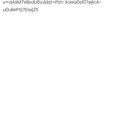
v=dAXM7WbdU6c&list=PLh-XoHa0s107ej1cA-
u0uliePQ7Eiwj25