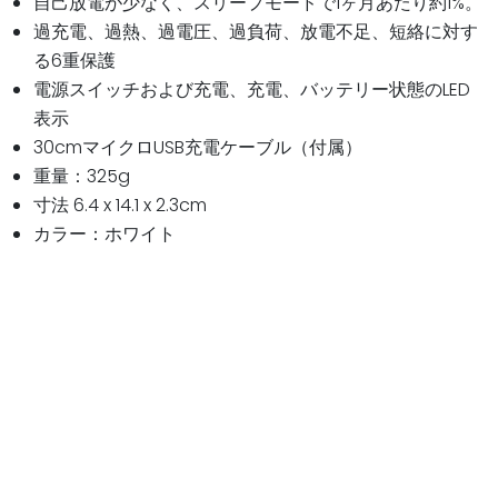
自己放電が少なく、スリープモードで1ヶ月あたり約1%。
過充電、過熱、過電圧、過負荷、放電不足、短絡に対す
る6重保護
電源スイッチおよび充電、充電、バッテリー状態のLED
表示
30cmマイクロUSB充電ケーブル（付属）
重量：325g
寸法 6.4 x 14.1 x 2.3cm
カラー：ホワイト