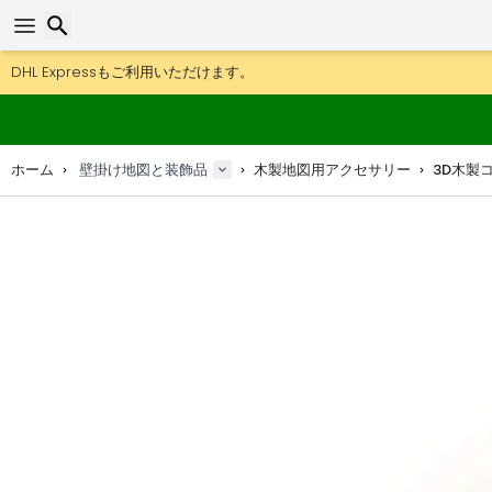
DHL Expressもご利用いただけます。
返品は30日間、木製マップやデコは90日間OK.
地図＆デコのオリジナルメーカー。
検索
ホーム
壁掛け地図と装飾品
木製地図用アクセサリー
3D木製