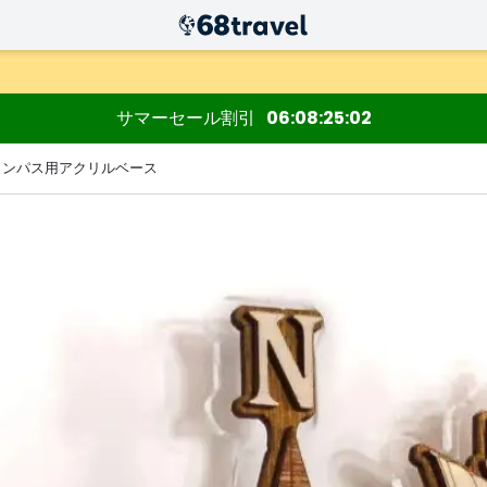
サマーセール割引
06
08
25
01
コンパス用アクリルベース
検索