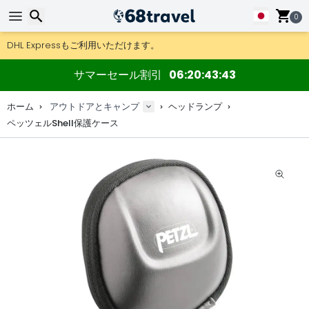
0
DHL Expressもご利用いただけます。
返品は30日間、木製マップやデコは90日間OK.
検索
アウトドア用品やアクセサリーが超お得な価格！
サマーセール割引
06
20
43
42
ホーム
アウトドアとキャンプ
ヘッドランプ
ペッツェルShell保護ケース
検索