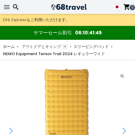
0
DHL Expressもご利用いただけます。
返品は30日間、木製マップやデコは90日間OK.
検索
アウトドア用品やアクセサリーが超お得な価格！
サマーセール割引
06
10
41
45
ホーム
アウトドアとキャンプ
スリーピングパッド
NEMO Equipment Tensor Trail 2024 レギュラーワイド
検索