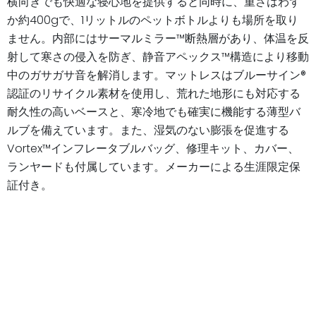
横向きでも快適な寝心地を提供すると同時に、重さはわず
か約400gで、1リットルのペットボトルよりも場所を取り
ません。内部にはサーマルミラー™断熱層があり、体温を反
射して寒さの侵入を防ぎ、静音アペックス™構造により移動
中のガサガサ音を解消します。マットレスはブルーサイン®
認証のリサイクル素材を使用し、荒れた地形にも対応する
耐久性の高いベースと、寒冷地でも確実に機能する薄型バ
ルブを備えています。また、湿気のない膨張を促進する
Vortex™インフレータブルバッグ、修理キット、カバー、
ランヤードも付属しています。メーカーによる生涯限定保
証付き。