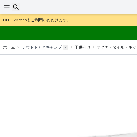
DHL Expressもご利用いただけます。
返品は30日間、木製マップやデコは90日間OK.
検索
アウトドア用品やアクセサリーが超お得な価格！
ホーム
アウトドアとキャンプ
子供向け
マグナ・タイル・キット