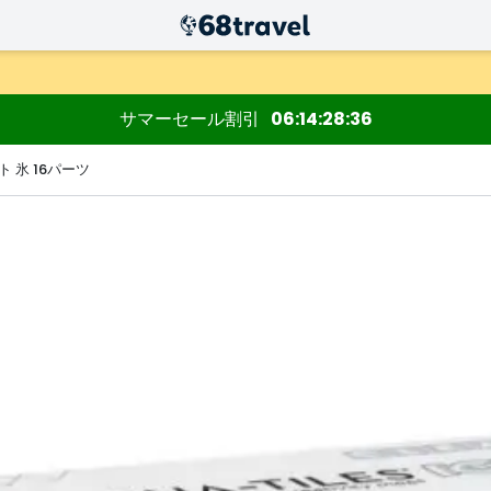
サマーセール割引
06
14
28
35
 氷 16パーツ
検索