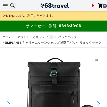
0
DHL Expressもご利用いただけます。
返品は30日間、木製マップやデコは90日間OK.
検索
アウトドア用品やアクセサリーが超お得な価格！
サマーセール割引
06
16
39
06
ホーム
アウトドアとキャンプ
バックパック
HEIMPLANET キャリーエッセンシャルズ 通勤用パック リュックサック
検索