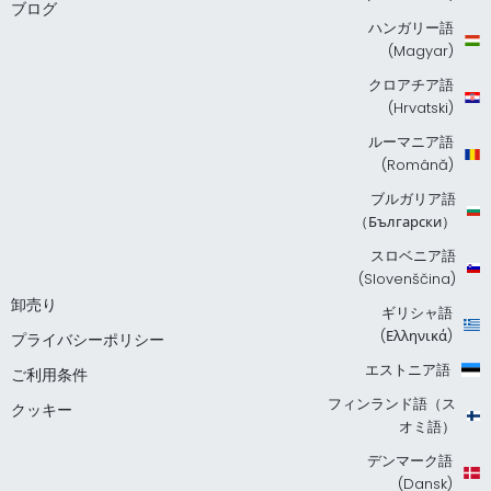
ブログ
ハンガリー語
(Magyar)
クロアチア語
(Hrvatski)
ルーマニア語
(Română)
ブルガリア語
（Български）
スロベニア語
(Slovenščina)
卸売り
ギリシャ語
(Ελληνικά)
プライバシーポリシー
エストニア語
ご利用条件
フィンランド語（ス
クッキー
オミ語）
デンマーク語
(Dansk)