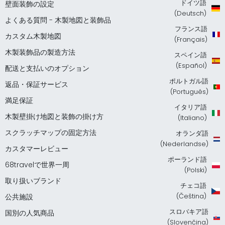
ドイツ語
壁面装飾の設定
(Deutsch)
よくある質問 - 木製地図と装飾品
フランス語
カスタム木製地図
(Français)
木製装飾品の製造方法
スペイン語
(Español)
配送と支払いのオプション
ポルトガル語
返品・保証サービス
(Português)
満足保証
イタリア語
木製壁掛け地図と装飾の掛け方
(Italiano)
スクラッチマップの固定方法
オランダ語
(Nederlandse)
カスタマーレビュー
ポーランド語
68travelで世界一周
(Polski)
取り扱いブランド
チェコ語
(Čeština)
公共施設
スロバキア語
国別の人気商品
(Slovenčina)