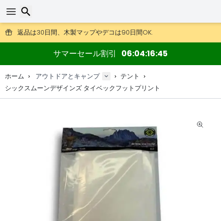
DHL Expressもご利用いただけます。
返品は30日間、木製マップやデコは90日間OK.
アウトドア用品やアクセサリーが超お得な価格！
検索
サマーセール割引
06
04
16
44
ホーム
アウトドアとキャンプ
テント
シックスムーンデザインズ タイベックフットプリント
検索