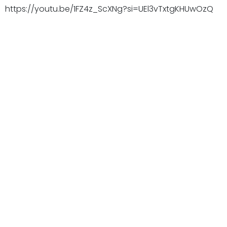
https://youtu.be/1FZ4z_ScXNg?si=UEl3vTxtgKHUwOzQ