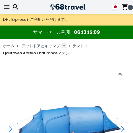
0
DHL Expressもご利用いただけます。
返品は30日間、木製マップやデコは90日間OK.
検索
アウトドア用品やアクセサリーが超お得な価格！
サマーセール割引
06
13
15
08
ホーム
アウトドアとキャンプ
テント
Fjällräven Abisko Endurance 2 テント
検索