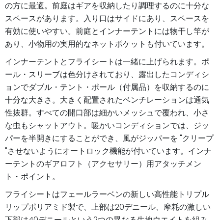
の方に最適。前庭はギアを収納したり調理するのに十分な
スペースがあります。入り口はサイドにあり、スペースを
有効に使いやすい。前庭とインナーテントには物干し竿が
あり、小物用の実用的なネットポケットも付いています。
インナーテントとフライシートは一緒に上げられます。ポ
ール・スリーブは色分けされており、露出したコンディシ
ョンでダブル・テント・ポール（付属品）を収納するのに
十分な大きさ。大きく配置されたベンチレーションは通気
性抜群。すべての開口部は細かいメッシュで覆われ、小さ
な虫もシャットアウト。暖かいコンディションでは、ジッ
パーを半開きにすることができ、風がジッパーを "クリープ
"させないようにオートロック機能が付いています。インナ
ーテントのギアロフト（アクセサリー）用アタッチメン
ト・ポイント。
フライシートはフェールラーベンの新しい高性能トリプル
リップポリアミド製で、上部は20デニール、摩耗の激しい
下部は40デニールという2つの異なる生地ウエイトを組み