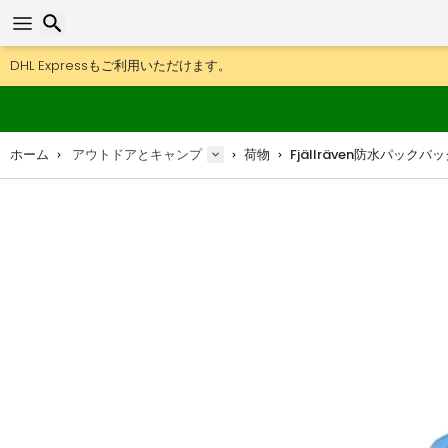
DHL Expressもご利用いただけます。
返品は30日間、木製マップやデコは90日間OK.
検索
アウトドア用品やアクセサリーが超お得な価格！
ホーム
アウトドアとキャンプ
荷物
Fjällräven防水パックバ