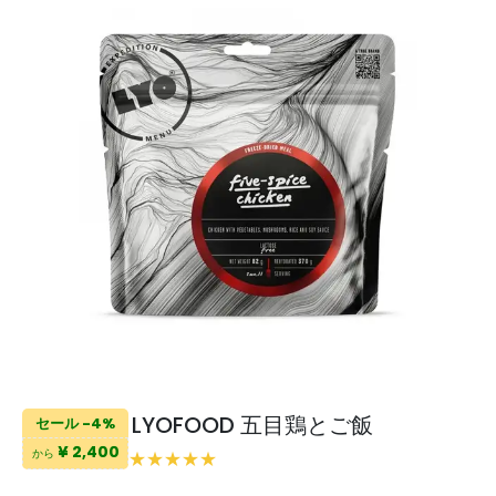
LYOFOOD 五目鶏とご飯
セール -4%
¥ 2,400
から